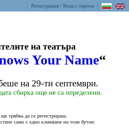
Регистрация / Вход с парола
телите на театъра
nows Your Name
“
беше на 29-ти септември.
щата сбирка още не са определени.
 ще трябва да се регистрираш.
тане само с едно кликване на този бутон: