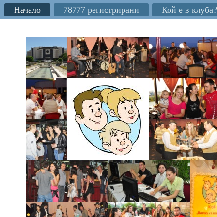
Начало
78777 регистрирани
Кой е в клуба?