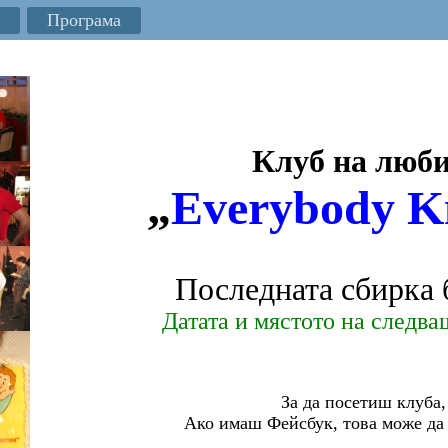
Програма
Клуб на люби
„
Everybody K
Последната сбирка 
Датата и мястото на следва
За да посетиш клуба,
Ако имаш Фейсбук, това може да с