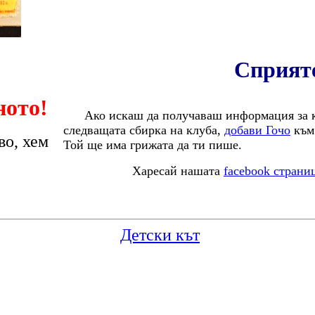
Сприяте
ното!
Ако искаш да получаваш информация за к
следващата сбирка на клуба,
добави Гочо
към 
во, хем
Той ще има грижата да ти пише.
Харесай нашата
facebook страни
Детски кът