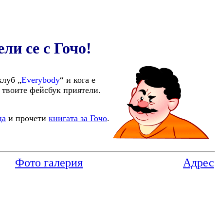
ли се с Гочо!
луб „
Everybody
“ и кога е
твоите фейсбук приятели.
ца
и прочети
книгата за Гочо
.
Фото галерия
Адрес